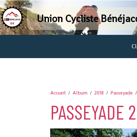
Union Cycliste Bénéjac
C
Accueil
Album
2018
Passeyade
PASSEYADE 2