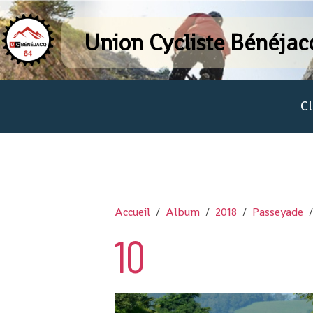
Union Cycliste Bénéjac
C
Accueil
Album
2018
Passeyade
10