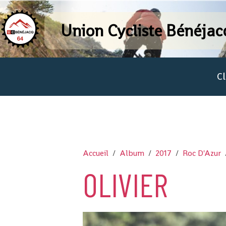
Union Cycliste Bénéjac
C
Accueil
Album
2017
Roc D'Azur
OLIVIER