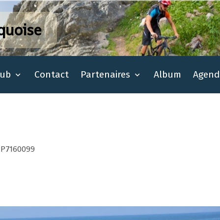
quoise
lub
Contact
Partenaires
Album
Agend
P7160099