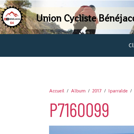
Union Cycliste Bénéjac
C
Accueil
Album
2017
Iparralde
P7160099