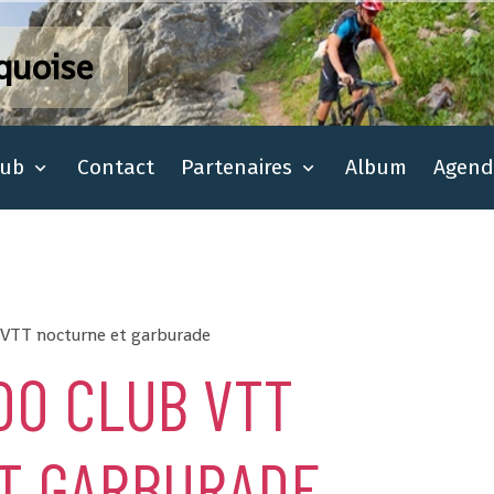
quoise
lub
Contact
Partenaires
Album
Agend
 VTT nocturne et garburade
DO CLUB VTT
T GARBURADE