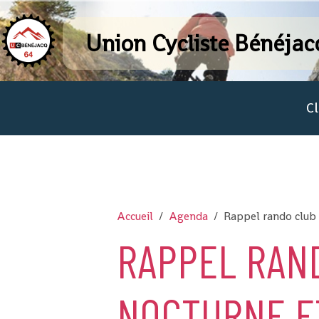
Union Cycliste Bénéjac
C
Accueil
Agenda
Rappel rando club
RAPPEL RAN
NOCTURNE E